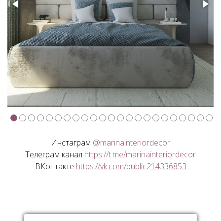
Инстаграм
@marinainteriordecor
Телеграм канал
https://t.me/marinainteriordecor
ВКонтакте
https://vk.com/public214336853