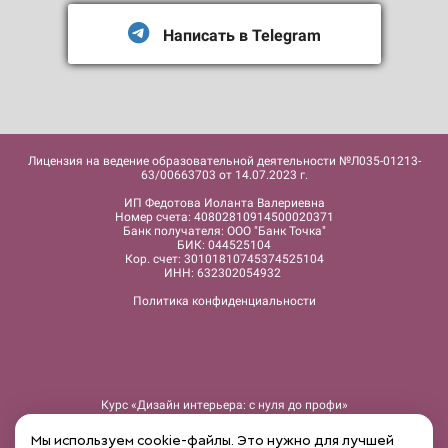
Написать в Telegram
Лицензия на ведение образовательной деятельности №Л035-01213-
63/00663703 от 14.07.2023 г.
ИП Федотова Иоланта Валериевна
Номер счета: 40802810914500020371
Банк получателя: ООО "Банк Точка"
БИК: 044525104
Кор. счет: 30101810745374525104
ИНН: 632302054932
Политика конфиденциальности
Курс «Дизайн интерьера: c нуля до профи»
Курс «15 шагов для уютного дома»
Интенсив «Подробные чертежи в ArchiCad»
Мы используем cookie-файлы. Это нужно для лучшей