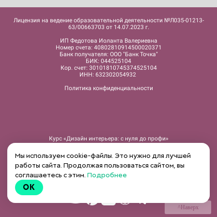
Лицензия на ведение образовательной деятельности №Л035-01213-
63/00663703 от 14.07.2023 г.
ИП Федотова Иоланта Валериевна
Номер счета: 40802810914500020371
Банк получателя: ООО "Банк Точка"
БИК: 044525104
Кор. счет: 30101810745374525104
ИНН: 632302054932
Политика конфиденциальности
Курс «Дизайн интерьера: c нуля до профи»
Курс «15 шагов для уютного дома»
Интенсив «Подробные чертежи в ArchiCad»
Мы используем cookie-файлы. Это нужно для лучшей
Интенсив «Изучение 3dsMax и рендера CORONA»
работы сайта. Продолжая пользоваться сайтом, вы
Интенсив «Коллажи в Adobe Photoshop»
соглашаетесь с этим.
Подробнее
Быстрые 3D проекты в HomeStyler
Записи вебинаров
OK
^Наверх