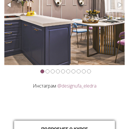
Инстаграм
@designufa_eledra