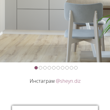
Инстаграм
@sheyn.diz